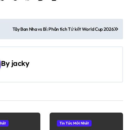
Tây Ban Nha vs Bỉ: Phân tích Tứ kết World Cup 2026
By
jacky
Nhất
Tin Tức Mới Nhất