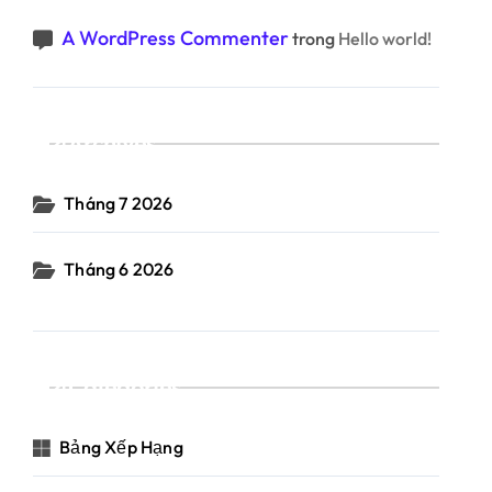
A WordPress Commenter
trong
Hello world!
Archives
Tháng 7 2026
Tháng 6 2026
Categories
Bảng Xếp Hạng