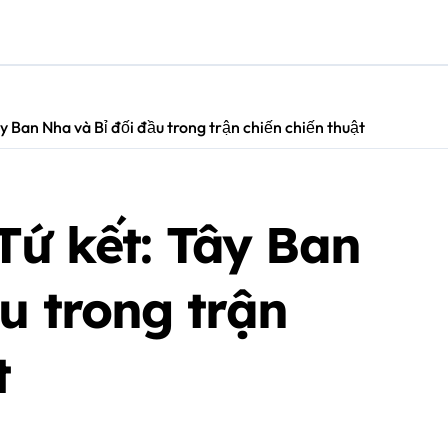
 Ban Nha và Bỉ đối đầu trong trận chiến chiến thuật
Tứ kết: Tây Ban
u trong trận
t