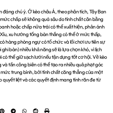
m đáng chú ý. Ở kèo châu Á, theo phân tích, Tây Ban
 mức chấp sẽ không quá sâu do tính chất cân bằng
anh hoặc chấp nửa trái có thể xuất hiện, phản ánh
i Xỉu, xu hướng tổng bàn thắng có thể ở mức thấp,
 có hàng phòng ngự có tổ chức và lối chơi ưu tiên sự
 ghi bàn) nhiều khả năng sẽ là lựa chọn khó, vì lịch
 có thể giữ sạch lưới nếu tận dụng tốt cơ hội. Về kèo
g và tấn công biên có thể tạo ra nhiều quả phạt góc
n mức trung bình, bởi tính chất căng thẳng của một
quyết liệt và các quyết định mang tính răn đe từ