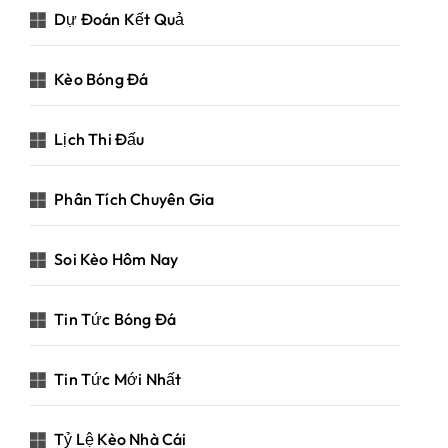
Dự Đoán Kết Quả
Kèo Bóng Đá
Lịch Thi Đấu
Phân Tích Chuyên Gia
Soi Kèo Hôm Nay
Tin Tức Bóng Đá
Tin Tức Mới Nhất
Tỷ Lệ Kèo Nhà Cái