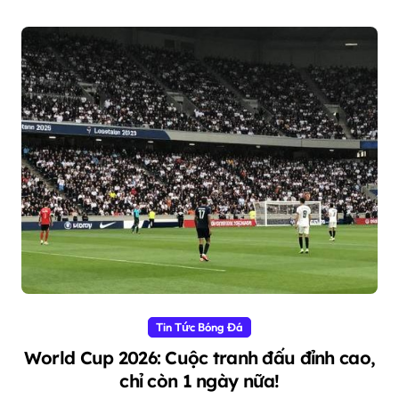
Tin Tức Bóng Đá
World Cup 2026: Cuộc tranh đấu đỉnh cao,
chỉ còn 1 ngày nữa!