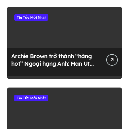
Tin Tức Mới Nhất
Archie Brown trở thành “hàng
hot” Ngoại hạng Anh: Man Utd
hay Chelsea sẽ chốt hạ?
Tin Tức Mới Nhất