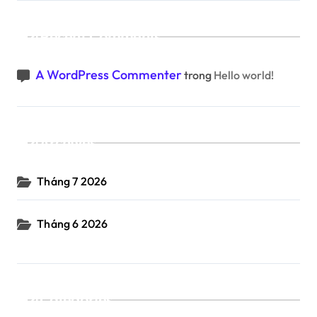
Recent Comments
A WordPress Commenter
trong
Hello world!
Archives
Tháng 7 2026
Tháng 6 2026
Categories