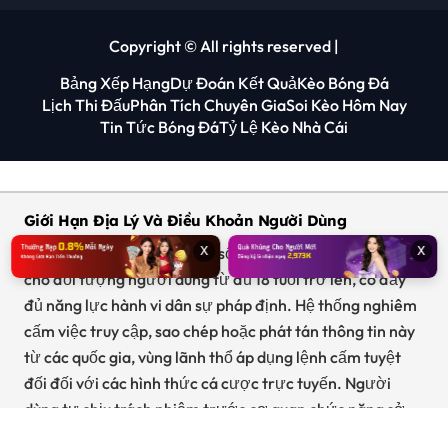
Copyright © All rights reserved
|
Bảng Xếp Hạng
Dự Đoán Kết Quả
Kèo Bóng Đá
Lịch Thi Đấu
Phân Tích Chuyên Gia
Soi Kèo Hôm Nay
Tin Tức Bóng Đá
Tỷ Lệ Kèo Nhà Cái
Giới Hạn Địa Lý Và Điều Khoản Người Dùng
x
x
Dịch vụ và các bộ lọc thông số của chúng tôi chỉ cung cấp
cho đối tượng người dùng từ đủ 18 tuổi trở lên, có đầy
đủ năng lực hành vi dân sự pháp định. Hệ thống nghiêm
cấm việc truy cập, sao chép hoặc phát tán thông tin này
từ các quốc gia, vùng lãnh thổ áp dụng lệnh cấm tuyệt
đối đối với các hình thức cá cược trực tuyến. Người
dùng tự chịu trách nhiệm trước cơ quan chức năng sở
tại nếu cố tình vi phạm các giới hạn này.