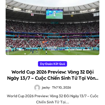
Dự Đoán Kết Quả
World Cup 2026 Preview: Vòng 32 Đội
Ngày 13/7 – Cuộc Chiến Sinh Tử Tại Vòng
Loại Trực Tiếp
jacky
Th7 10, 2026
World Cup 2026 Preview: Vòng 32 Đội Ngày 13/7 – Cuộc
Chiến Sinh Tử Tại...