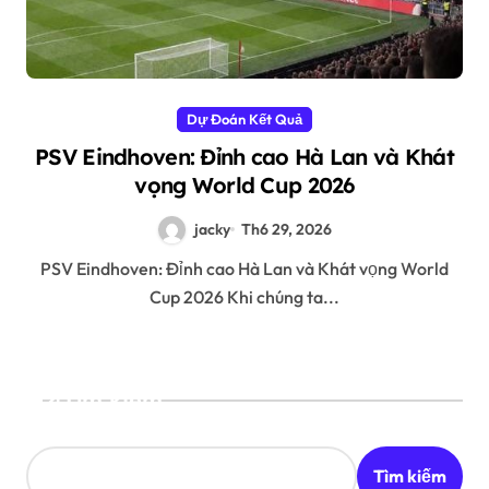
Dự Đoán Kết Quả
PSV Eindhoven: Đỉnh cao Hà Lan và Khát
vọng World Cup 2026
jacky
Th6 29, 2026
PSV Eindhoven: Đỉnh cao Hà Lan và Khát vọng World
Cup 2026 Khi chúng ta...
Tìm kiếm
Tìm kiếm