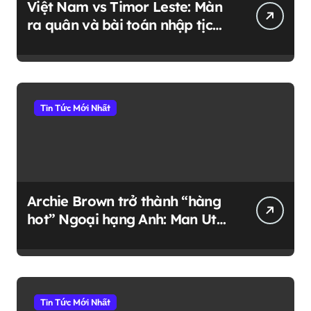
Việt Nam vs Timor Leste: Màn
ra quân và bài toán nhập tịch
tại ASEAN Cup 2026
Tin Tức Mới Nhất
Archie Brown trở thành “hàng
hot” Ngoại hạng Anh: Man Utd
hay Chelsea sẽ chốt hạ?
Tin Tức Mới Nhất