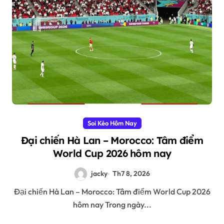
Soi Kèo Hôm Nay
Đại chiến Hà Lan – Morocco: Tâm điểm
World Cup 2026 hôm nay
jacky
Th7 8, 2026
Đại chiến Hà Lan – Morocco: Tâm điểm World Cup 2026
hôm nay Trong ngày...