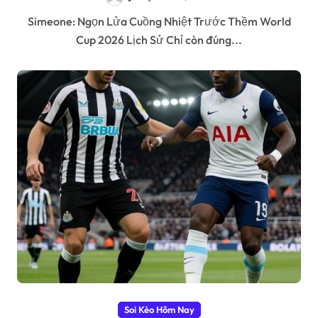
Simeone: Ngọn Lửa Cuồng Nhiệt Trước Thềm World
Cup 2026 Lịch Sử Chỉ còn đúng...
Soi Kèo Hôm Nay