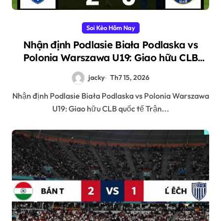
Soi Kèo Hôm Nay
Nhận định Podlasie Biała Podlaska vs
Polonia Warszawa U19: Giao hữu CLB
quốc tế
jacky
Th7 15, 2026
Nhận định Podlasie Biała Podlaska vs Polonia Warszawa
U19: Giao hữu CLB quốc tế Trận...